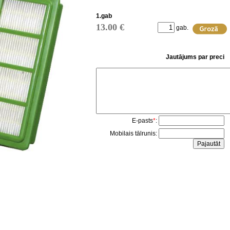
1.gab
13.00 €
gab.
Jautājums par preci
E-pasts
*
:
Mobilais tālrunis: