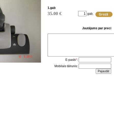
1.gab
35.00 €
gab.
Jautājums par preci
E-pasts
*
:
Mobilais tālrunis: